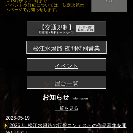
→18時から 21 時まで
チラシ
イベントや詳細については、決定次第ホー
ムページでお知らせします。
【交通規制】
土・日・祝日
17:50 ～ 21:20
駐車場・無料シャトルバス
松江水燈路 夜間特別営業
イベント
屋台一覧
お知らせ
Information
一覧を見る
2026-05-19
2026 年 松江水燈路の行燈コンテストの作品募集を開
始します !