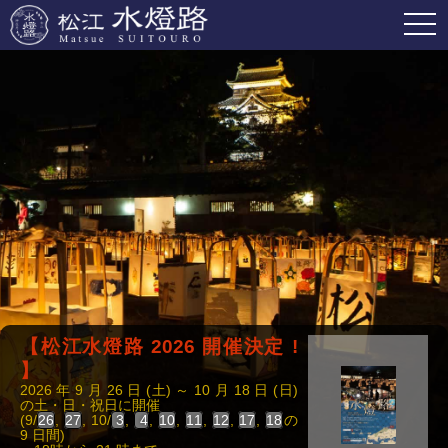
OPE
【松江水燈路 2026 開催決定 !
】
2026 年 9 月 26 日 (土) ～ 10 月 18 日 (日)
の土・日・祝日に開催
(9/
26
,
27
, 10/
3
,
4
,
10
,
11
,
12
,
17
,
18
の
9 日間)